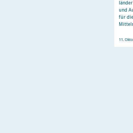
länder
und Au
für di
Mittel
11. Okt