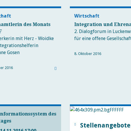
chaft
Wirtschaft
amtlerin des Monats
Integration und Ehren
F
2. Dialogforum in Luckenw
rkerin mit Herz - Woidke
für eine offene Gesellscha
ntegrationshelferin
nne Gosen
8. Oktober 2016
ber 2016
Informationssystem des
tages
Stellenangebote
14.11.2016 17:00