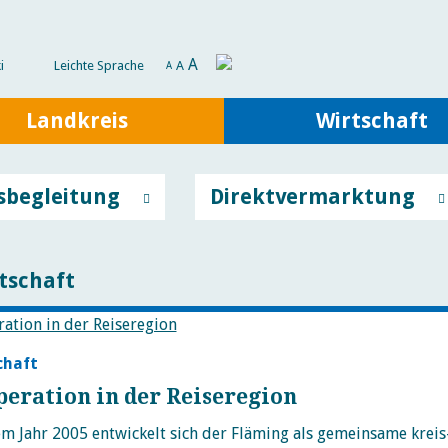
A
i
Leichte Sprache
A
A
Landkreis
Wirtschaft
sbegleitung
Direktvermarktung
tschaft
chaft
eration in der Reiseregion
em Jahr 2005 entwickelt sich der Fläming als gemeinsame kreis