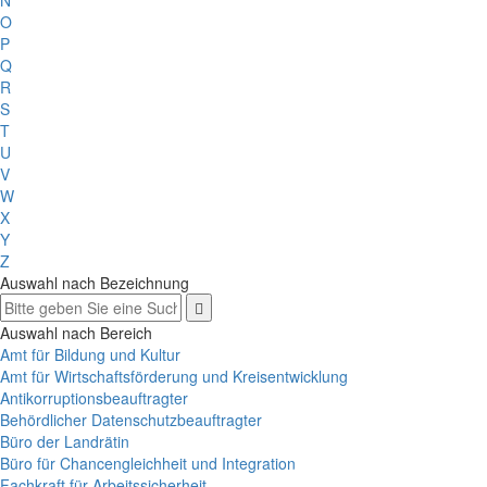
O
P
Q
R
S
T
U
V
W
X
Y
Z
Auswahl nach Bezeichnung
Auswahl nach Bereich
Amt für Bildung und Kultur
Amt für Wirtschaftsförderung und Kreisentwicklung
Antikorruptionsbeauftragter
Behördlicher Datenschutzbeauftragter
Büro der Landrätin
Büro für Chancengleichheit und Integration
Fachkraft für Arbeitssicherheit