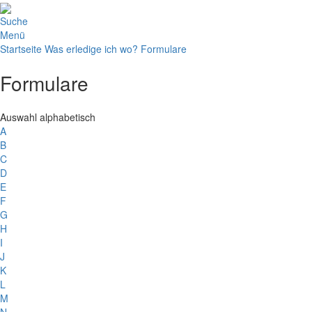
Suche
Menü
Startseite
Was erledige ich wo?
Formulare
Formulare
Auswahl alphabetisch
A
B
C
D
E
F
G
H
I
J
K
L
M
N